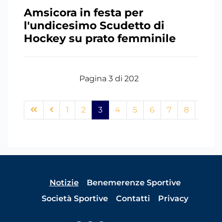
Amsicora in festa per
l'undicesimo Scudetto di
Hockey su prato femminile
Pagina 3 di 202
1
2
3
4
5
6
7
8
9
Notizie
Benemerenze Sportive
Società Sportive
Contatti
Privacy