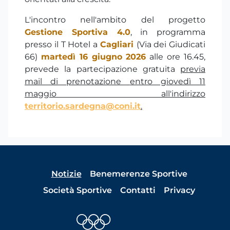
L'incontro nell'ambito del progetto
Gestione Sportiva 4.0
, in programma
presso il T
Hotel a
Cagliari
(
Via dei Giudicati
66
)
martedì 16 giugno 2026
alle ore 16.45,
prevede la partecipazione gratuita
previa
mail di prenotazione
entro giovedì 11
maggio
all'indirizzo
territorio.sardegna@coni.it
.
Notizie
Benemerenze Sportive
Società Sportive
Contatti
Privacy