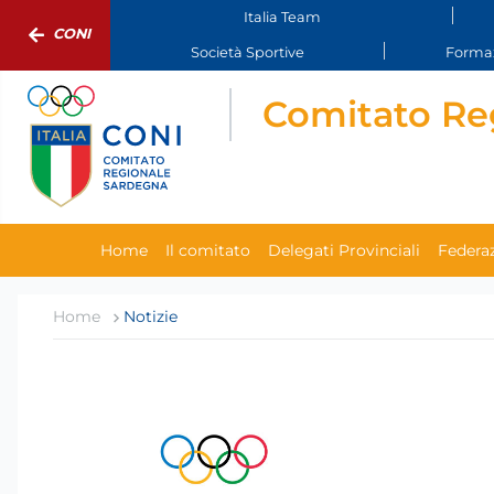
Italia Team
CONI
Società Sportive
Formaz
Comitato Re
Home
Il comitato
Delegati Provinciali
Federaz
Home
Notizie