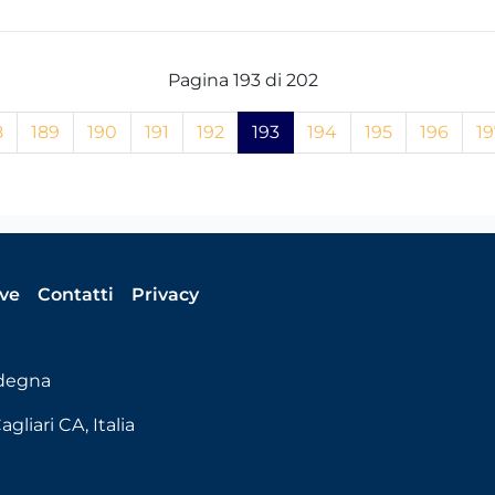
Pagina 193 di 202
8
189
190
191
192
193
194
195
196
19
ive
Contatti
Privacy
rdegna
gliari CA, Italia