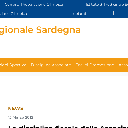
Centri di Preparazione Olimpica
Istituto di Medicina e S
ione Olimpica
Impianti
gionale Sardegna
ioni Sportive
Discipline Associate
Enti di Promozione
Asso
NEWS
15 Marzo 2012