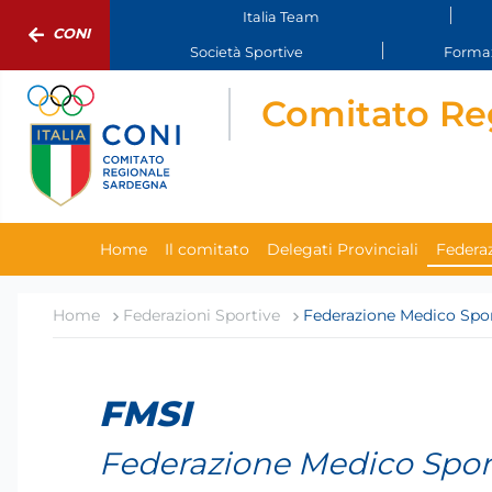
Italia Team
CONI
Società Sportive
Formaz
Comitato Re
Home
Il comitato
Delegati Provinciali
Federaz
Home
Federazioni Sportive
Federazione Medico Sport
FMSI
Federazione Medico Sport