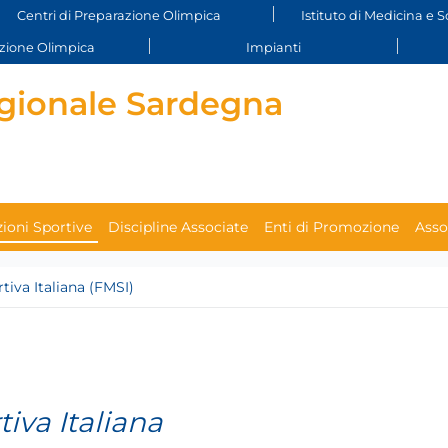
Centri di Preparazione Olimpica
Istituto di Medicina e S
ione Olimpica
Impianti
gionale Sardegna
ioni Sportive
Discipline Associate
Enti di Promozione
Asso
iva Italiana (FMSI)
iva Italiana