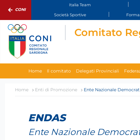
Italia Team
CONI
Società Sportive
Formaz
Comitato Re
Home
Il comitato
Delegati Provinciali
Federaz
Home
Enti di Promozione
Ente Nazionale Democrati
ENDAS
Ente Nazionale Democrati