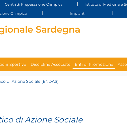
Centri di Preparazione Olimpica
Istituto di Medicina e S
ione Olimpica
Impianti
gionale Sardegna
ioni Sportive
Discipline Associate
Enti di Promozione
Asso
co di Azione Sociale (ENDAS)
co di Azione Sociale