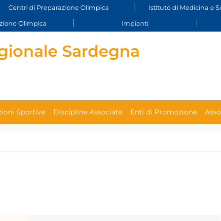
Centri di Preparazione Olimpica
Istituto di Medicina e S
ione Olimpica
Impianti
gionale Sardegna
ioni Sportive
Discipline Associate
Enti di Promozione
Asso