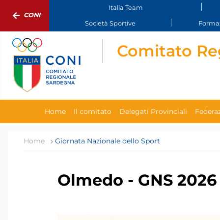
Italia Team
CONI
Società Sportive
Formaz
Comitato Re
Home
Il comitato
Delegati Provinciali
Federaz
Home
Giornata Nazionale dello Sport
Olmedo - GNS 2026